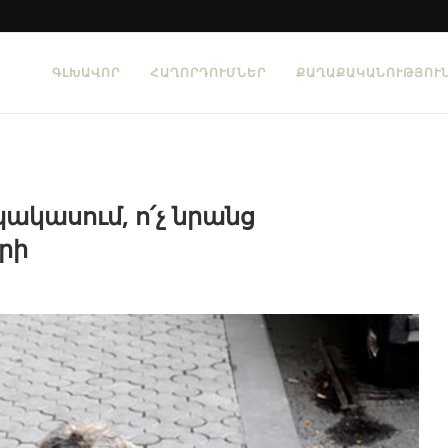
ԳԼԽԱՎՈՐ
ՀԱՂՈՐԴՈՒՄՆԵՐ
ՔԱՂԱՔԱԿԱՆՈՒԹՅՈՒ
պակասում, ո՛չ նրանց
րի