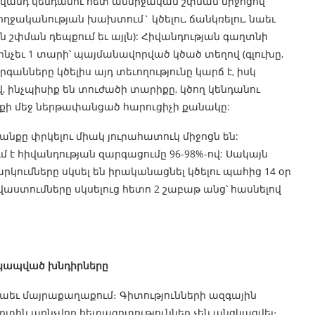
իվանդ կենդանու հետ անմիջական շփման միջոցով
ջականության խախտում` կծելու, ճանկռելու, նաեւ
 շփման դեպքում եւ այլն): Հիվանդության գաղտնի
 մինչեւ 1 տարի՝ պայմանավորված կծած տեղով (գլուխը,
գանները կծելիս այդ տեւողությունը կարճ է, իսկ
ով, ինչպիսիք են տուժածի տարիքը, կծող կենդանու
վերքի մեջ ներթափանցած հարուցիչի քանակը:
նքը փրկելու միակ յուրահատուկ միջոցն են:
է հիվանդության զարգացումը 96-98%-ով: Սակայն
կումները սկսել են իրականացնել կծելու պահից 14 օր
աստումները սկսելուց հետո 2 շաբաթ անց՝ հասնելով
տ կապված խնդիրները
նաեւ մայրաքաղաքում։ Գիտությունների ազգային
որտին առնչվող հետազոտություններ չեն անցկացվել։