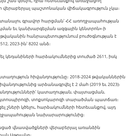
յն շան կծելու, դրա հետեւանքով առաջացող
ի վերաբերյալ պաշտոնական վիճակագրություն չկա։
 ստանալու գրավոր հարցման՝ ՀՀ առողջապահության
կման եւ կանխարգելման ազգային կենտրոն»-ի
2 թվականին հանրապետությունում բուժօգնության է
2, 2023-ին՝ 8202 անձ։
մել կեդանիների հարձակումներից տուժած 2611, իսկ
տաղություն հիվանդությունը։ 2018-2024 թվականներին
վանդությունից արձանագրվել է 2 մահ (2019 եւ 2023)։
վանդությունների՝ կատաղության, փայտացման,
, լեպտոսպիրոզի, տոքսոկարոզի տարածման պատճառ։
լ շների կծելու, հարձակումների հետեւանքով, այդ
ռողջապահության նախարարությունից։
ացած վնասվածքների վերաբերյալ առանձին
եփան Աթոյանը։