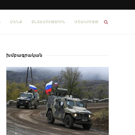
Ն
ՄԵՆՔ
ՏՆՏԵՍՈՒԹՅՈՒՆ
ՄՇԱԿՈՒՅԹ
խմբագրական