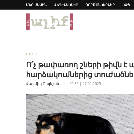
ՄԵՐ ՄԱՍԻՆ
ՀԵՂԻՆԱԿՆԵՐ
ԳՈՐԾԸՆԿԵՐՆԵՐ
ԿԱՊ
ՄԵՆՔ
Ո՛չ թափառող շների թիվն է 
հարձակումներից տուժածնե
Հասմիկ Բալեյան
20:35 | 27.01.2025