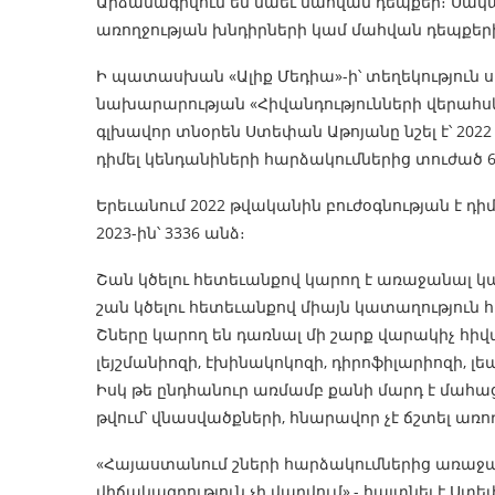
Արձանագրվում են նաեւ մահվան դեպքեր։ Սակա
առողջության խնդիրների կամ մահվան դեպքեր
Ի պատասխան «Ալիք Մեդիա»-ի՝ տեղեկություն
նախարարության «Հիվանդությունների վերահս
գլխավոր տնօրեն Ստեփան Աթոյանը նշել է՝ 202
դիմել կենդանիների հարձակումներից տուժած 651
Երեւանում 2022 թվականին բուժօգնության է դի
2023-ին՝ 3336 անձ։
Շան կծելու հետեւանքով կարող է առաջանալ կա
շան կծելու հետեւանքով միայն կատաղություն հի
Շները կարող են դառնալ մի շարք վարակիչ հի
լեյշմանիոզի, էխինակոկոզի, դիրոֆիլարիոզի
Իսկ թե ընդհանուր առմամբ քանի մարդ է մահացե
թվում՝ վնասվածքների, հնարավոր չէ ճշտել ա
«Հայաստանում շների հարձակումներից առաջ
վիճակագրություն չի վարվում»,- հայտնել է Ստ