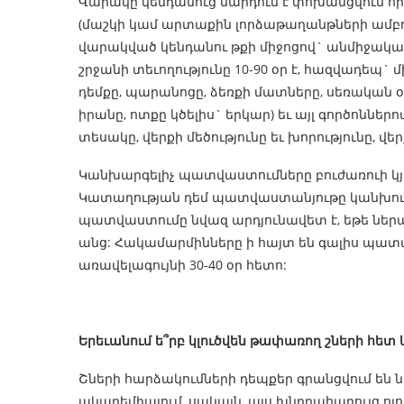
Վարակը կենդանուց մարդուն է փոխանցվում հ
(մաշկի կամ արտաքին լորձաթաղանթների ամբող
վարակված կենդանու թքի միջոցով` անմիջական
շրջանի տեւողությունը 10-90 օր է, հազվադեպ`
դեմքը, պարանոցը, ձեռքի մատները, սեռական օր
իրանը, ոտքը կծելիս` երկար) եւ այլ գործոններ
տեսակը, վերքի մեծությունը եւ խորությունը, 
Կանխարգելիչ պատվաստումները բուժառուի կյա
Կատաղության դեմ պատվաստանյութը կանխում 
պատվաստումը նվազ արդյունավետ է, եթե ներար
անց: Հակամարմինները ի հայտ են գալիս պատվ
առավելագույնի 30-40 օր հետո:
Երեւանում ե՞րբ կլուծվեն թափառող շների հե
Շների հարձակումների դեպքեր գրանցվում են 
ակադեմիայում, սակայն, այս խնդրահարույց ոլ