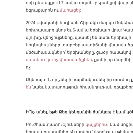
որի ընթացքում 7–ամյա տղան, բերանքսիվայր ը
եզրաքարին ու
մահացել
:
2024 թվականի հուլիսին Շիրակի մարզի Ոսկեհ
երիտասարդ կնոջ եւ 5-ամյա երեխայի վրա: Կա
գլուխը, վերջույթները, վնասել են նաեւ երեխայ
նույնպես շները տարբեր աստիճանի վնասվածքներ
մեծահասակների՝ երեխաները, ցածր հասակով 
ստանում լուրջ վնասվածքներ
, քանի որ մարմնի
ոչ:
Ակնհայտ է, որ շների հարձակումներից տուժո
են
նաեւ կատաղություն հիվանդության դեպքերը։ 
Ի՞նչ անել, եթե Ձեզ կենդանին ճանկռել է կամ կծ
Բուժհաստատությունների
կայքերում
կամ սոցի
հրապարակումներ են արվում վերոնշյալ թեմայով