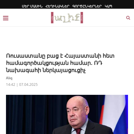
ՄԵՐ ՄԱՍԻՆ
ՀԵՂԻՆԱԿՆԵՐ
ԳՈՐԾԸՆԿԵՐՆԵՐ
ԿԱՊ
Ռուսաստանը բաց է Հայաստանի հետ
համագործակցության համար․ ՌԴ
նախագահի ներկայացուցիչ
Aliq
14:42 | 07.04.2025