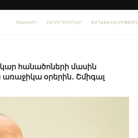
ԳԼԽԱՎՈՐ
ՀԱՂՈՐԴՈՒՄՆԵՐ
ՔԱՂԱՔԱԿԱՆՈՒԹՅՈՒ
ակար հանածոների մասին
առաջիկա օրերին․ Շմիգալ