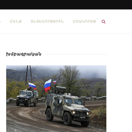
Ն
ՄԵՆՔ
ՏՆՏԵՍՈՒԹՅՈՒՆ
ՄՇԱԿՈՒՅԹ
խմբագրական