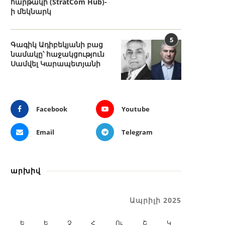
հարթակի (StratCom Hub)-
ի մեկնարկ
5
Գագիկ Ադիբեկյանի բաց
նամակը՝ հաջակցություն
Սամվել Կարապետյանի
Facebook
Youtube
Email
Telegram
արխիվ
Ապրիլի 2025
Ե
Ե
Չ
Հ
Ու
Շ
Կ