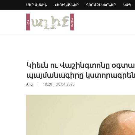
ՄԵՐ ՄԱՍԻՆ
ՀԵՂԻՆԱԿՆԵՐ
ԳՈՐԾԸՆԿԵՐՆԵՐ
ԿԱՊ
Կիեւն ու Վաշինգտոնը օգտ
պայմանագիրը կստորագրեն 
Aliq
18:28 | 30.04.2025