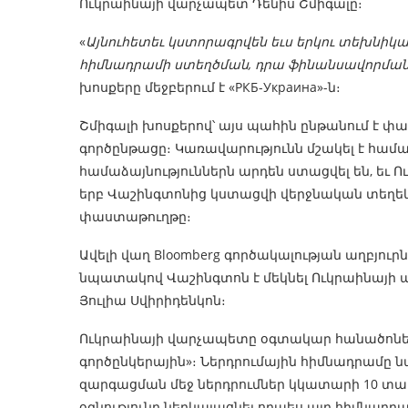
Ուկրաինայի վարչապետ Դենիս Շմիգալը։
«
Այնուհետեւ կստորագրվեն եւս երկու տեխնի
հիմնադրամի ստեղծման, դրա ֆինանսավորման 
խոսքերը մեջբերում է «РКБ-Украина»-ն։
Շմիգալի խոսքերով՝ այս պահին ընթանում է փ
գործընթացը։ Կառավարությունն մշակել է հա
համաձայնություններն արդեն ստացվել են, ե
երբ Վաշինգտոնից կստացվի վերջնական տեղեկ
փաստաթուղթը։
Ավելի վաղ Bloomberg գործակալության աղբյու
նպատակով Վաշինգտոն է մեկնել Ուկրաինայ
Յուլիա Սվիրիդենկոն։
Ուկրաինայի վարչապետը օգտակար հանածոներ
գործընկերային»։ Ներդրումային հիմնադրամը
զարգացման մեջ ներդրումներ կկատարի 10 տա
օգնությունը ներկայացնել որպես այդ հիմնադ