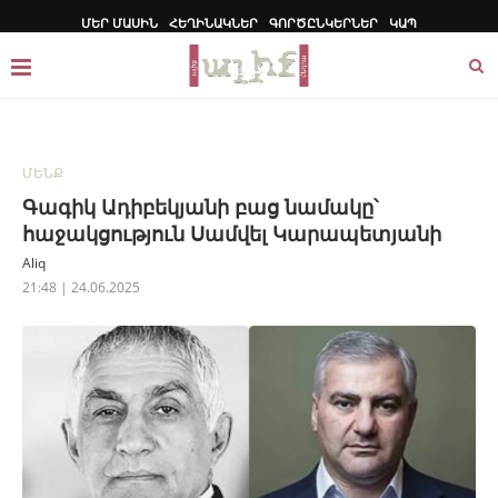
ՄԵՐ ՄԱՍԻՆ
ՀԵՂԻՆԱԿՆԵՐ
ԳՈՐԾԸՆԿԵՐՆԵՐ
ԿԱՊ
ՄԵՆՔ
Գագիկ Ադիբեկյանի բաց նամակը՝
հաջակցություն Սամվել Կարապետյանի
Aliq
21:48 | 24.06.2025