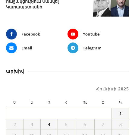
հաջակցություն Սամվել
Կարապետյանի
Facebook
Youtube
Email
Telegram
արխիվ
Հունիսի 2025
Ե
Ե
Չ
Հ
Ու
Շ
Կ
1
2
3
4
5
6
7
8