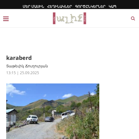
ՄԵՐ ՄԱՍԻՆ
ՀԵՂԻՆԱԿՆԵՐ
ԳՈՐԾԸՆԿԵՐՆԵՐ
ԿԱՊ
karaberd
Տաթեւիկ Ճուղուրյան
13:15 | 25.09.2025