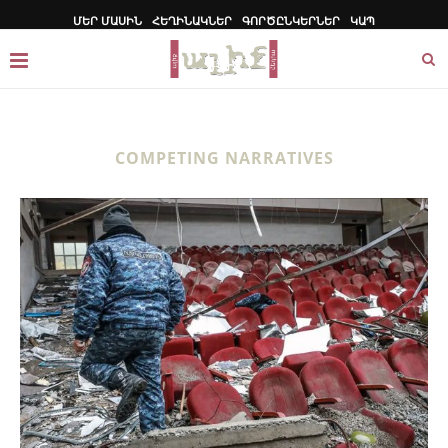
ՄԵՐ ՄԱՍԻՆ
ՀԵՂԻՆԱԿՆԵՐ
ԳՈՐԾԸՆԿԵՐՆԵՐ
ԿԱՊ
COMPETING NARRATIVES