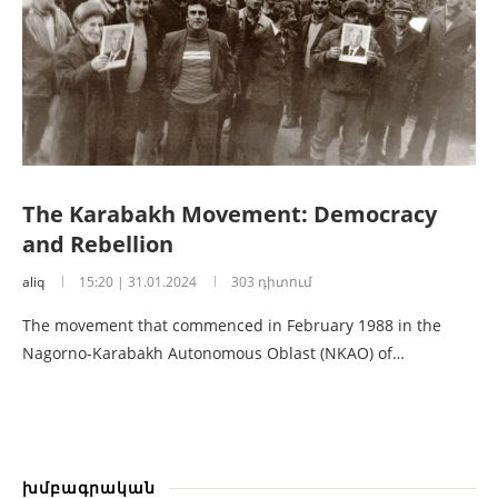
The Karabakh Movement: Democracy
and Rebellion
aliq
15:20 | 31.01.2024
303 դիտում
The movement that commenced in February 1988 in the
Nagorno-Karabakh Autonomous Oblast (NKAO) of…
խմբագրական