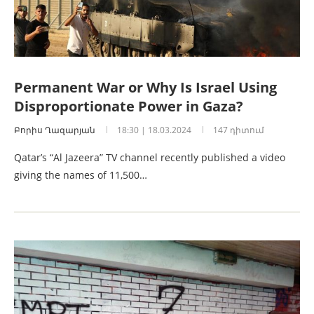
Permanent War or Why Is Israel Using
Disproportionate Power in Gaza?
Բորիս Ղազարյան
18:30 | 18.03.2024
147 դիտում
Qatar’s “Al Jazeera” TV channel recently published a video
giving the names of 11,500…