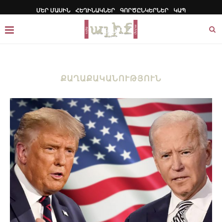
ՄԵՐ ՄԱՍԻՆ
ՀԵՂԻՆԱԿՆԵՐ
ԳՈՐԾԸՆԿԵՐՆԵՐ
ԿԱՊ
ՔԱՂԱՔԱԿԱՆՈՒԹՅՈՒՆ