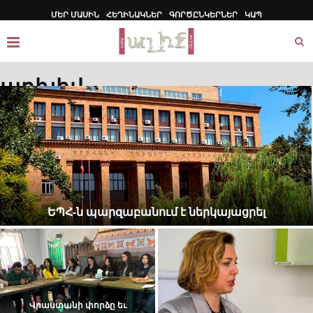
ՄԵՐ ՄԱՍԻՆ
ՀԵՂԻՆԱԿՆԵՐ
ԳՈՐԾԸՆԿԵՐՆԵՐ
ԿԱՊ
արխիվ
ԵՊՀ-ն պարզաբանում է ներկայացրել
Վրաստանի փորձը եւ