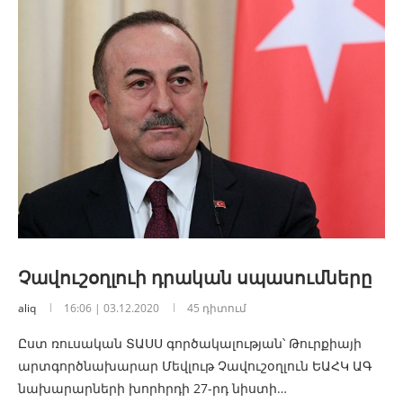
Չավուշօղլուի դրական սպասումները
aliq
16:06 | 03.12.2020
45 դիտում
Ըստ ռուսական ՏԱՍՍ գործակալության՝ Թուրքիայի
արտգործնախարար Մեվլութ Չավուշօղլուն ԵԱՀԿ ԱԳ
նախարարների խորհրդի 27-րդ նիստի…