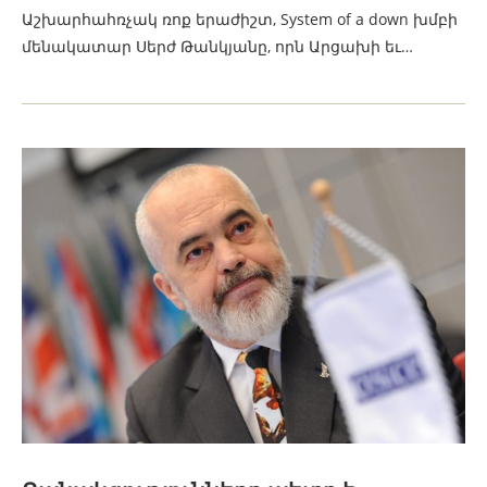
Աշխարհահռչակ ռոք երաժիշտ, System of a down խմբի
մենակատար Սերժ Թանկյանը, որն Արցախի եւ…