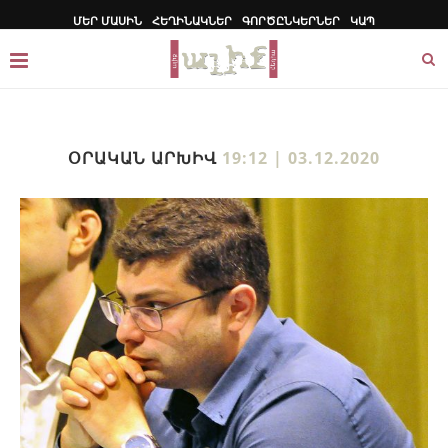
ՄԵՐ ՄԱՍԻՆ
ՀԵՂԻՆԱԿՆԵՐ
ԳՈՐԾԸՆԿԵՐՆԵՐ
ԿԱՊ
ՕՐԱԿԱՆ ԱՐԽԻՎ
19:12 | 03.12.2020