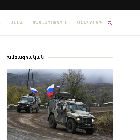
Ն
ՄԵՆՔ
ՏՆՏԵՍՈՒԹՅՈՒՆ
ՄՇԱԿՈՒՅԹ
խմբագրական