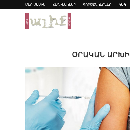
ՄԵՐ ՄԱՍԻՆ
ՀԵՂԻՆԱԿՆԵՐ
ԳՈՐԾԸՆԿԵՐՆԵՐ
ԿԱՊ
ՕՐԱԿԱՆ ԱՐԽ