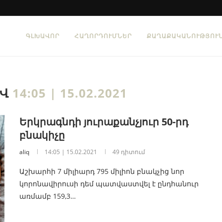
ԳԼԽԱՎՈՐ
ՀԱՂՈՐԴՈՒՄՆԵՐ
ՔԱՂԱՔԱԿԱՆՈՒԹՅՈՒ
ԻՎ
14:05 | 15.02.2021
Երկրագնդի յուրաքանչյուր 50-րդ
բնակիչը
aliq
14:05 | 15.02.2021
49 դիտում
Աշխարհի 7 միլիարդ 795 միլիոն բնակչից նոր
կորոնավիրուսի դեմ պատվաստվել է ընդհանուր
առմամբ 159,3…