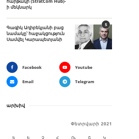
հարթակի (StratCom Hub)-
ի մեկնարկ
5
Գագիկ Ադիբեկյանի բաց
նամակը՝ հաջակցություն
Սամվել Կարապետյանի
Facebook
Youtube
Email
Telegram
արխիվ
Փետրվարի 2021
Ե
Ե
Չ
Հ
Ու
Շ
Կ