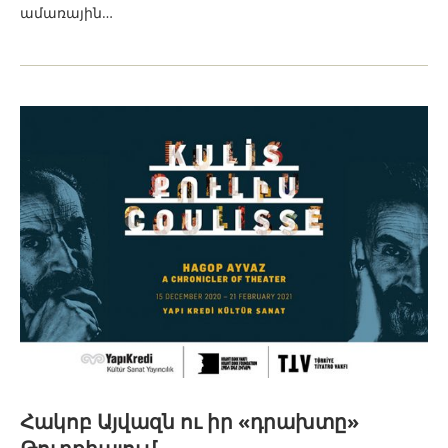
ամառային…
Հակոբ Այվազն ու իր «դրախտը»