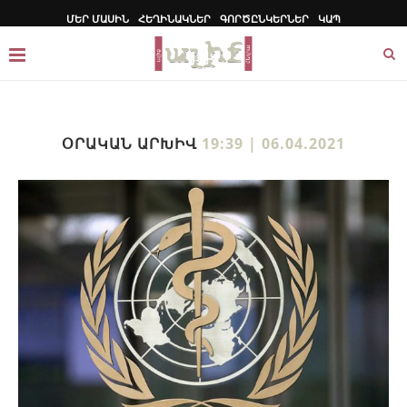
ՄԵՐ ՄԱՍԻՆ
ՀԵՂԻՆԱԿՆԵՐ
ԳՈՐԾԸՆԿԵՐՆԵՐ
ԿԱՊ
ՕՐԱԿԱՆ ԱՐԽԻՎ
19:39 | 06.04.2021