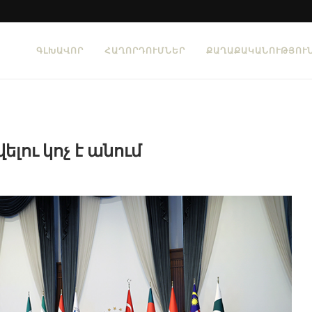
ԳԼԽԱՎՈՐ
ՀԱՂՈՐԴՈՒՄՆԵՐ
ՔԱՂԱՔԱԿԱՆՈՒԹՅՈՒ
լու կոչ է անում