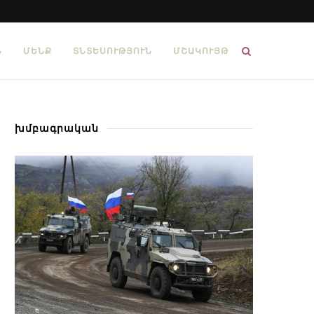
Ն
ՄԵՆՔ
ՏՆՏԵՍՈՒԹՅՈՒՆ
ՄՇԱԿՈՒՅԹ
խմբագրական