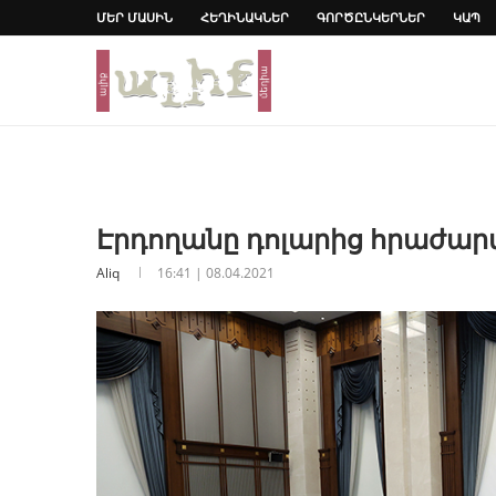
ՄԵՐ ՄԱՍԻՆ
ՀԵՂԻՆԱԿՆԵՐ
ԳՈՐԾԸՆԿԵՐՆԵՐ
ԿԱՊ
Էրդողանը դոլարից հրաժարվե
Aliq
16:41 | 08.04.2021