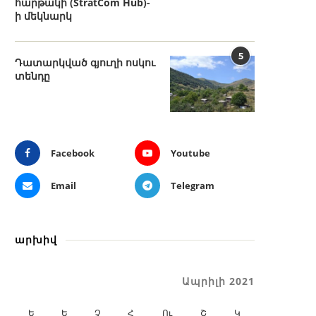
հարթակի (StratCom Hub)-
ի մեկնարկ
5
Դատարկված գյուղի ոսկու
տենդը
Facebook
Youtube
Email
Telegram
արխիվ
Ապրիլի 2021
Ե
Ե
Չ
Հ
Ու
Շ
Կ