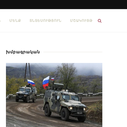
Ն
ՄԵՆՔ
ՏՆՏԵՍՈՒԹՅՈՒՆ
ՄՇԱԿՈՒՅԹ
խմբագրական