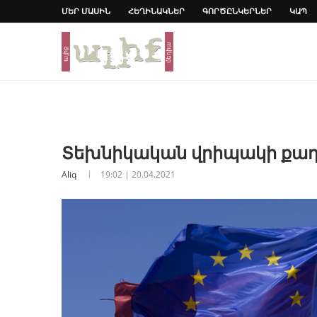
ՄԵՐ ՄԱՍԻՆ
ՀԵՂԻՆԱԿՆԵՐ
ԳՈՐԾԸՆԿԵՐՆԵՐ
ԿԱՊ
Տեխնիկական վրիպակի քա
Aliq
19:02 | 20.04.2021