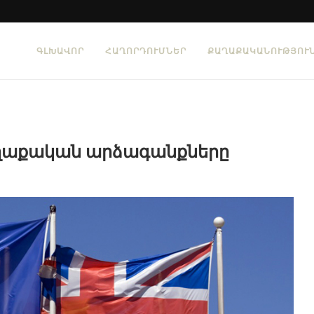
ԳԼԽԱՎՈՐ
ՀԱՂՈՐԴՈՒՄՆԵՐ
ՔԱՂԱՔԱԿԱՆՈՒԹՅՈՒ
ղաքական արձագանքները