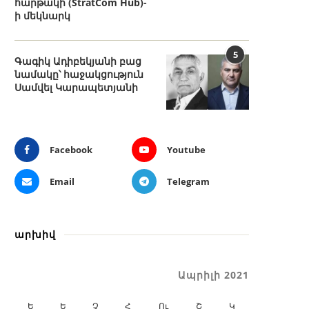
հարթակի (StratCom Hub)-
ի մեկնարկ
5
Գագիկ Ադիբեկյանի բաց
նամակը՝ հաջակցություն
Սամվել Կարապետյանի
Facebook
Youtube
Email
Telegram
արխիվ
Ապրիլի 2021
Ե
Ե
Չ
Հ
Ու
Շ
Կ