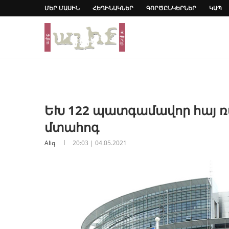
ՄԵՐ ՄԱՍԻՆ
ՀԵՂԻՆԱԿՆԵՐ
ԳՈՐԾԸՆԿԵՐՆԵՐ
ԿԱՊ
ԵԽ 122 պատգամավոր հայ 
մտահոգ
Aliq
20:03 | 04.05.2021