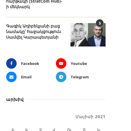
հարթակի (StratCom Hub)-
ի մեկնարկ
5
Գագիկ Ադիբեկյանի բաց
նամակը՝ հաջակցություն
Սամվել Կարապետյանի
Facebook
Youtube
Email
Telegram
արխիվ
Մայիսի 2021
Ե
Ե
Չ
Հ
Ու
Շ
Կ