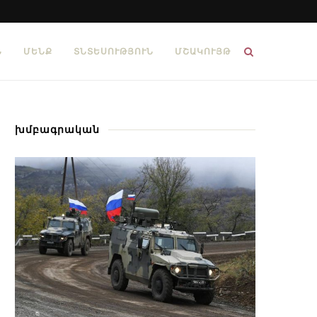
Ն
ՄԵՆՔ
ՏՆՏԵՍՈՒԹՅՈՒՆ
ՄՇԱԿՈՒՅԹ
խմբագրական