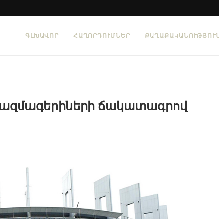
ԳԼԽԱՎՈՐ
ՀԱՂՈՐԴՈՒՄՆԵՐ
ՔԱՂԱՔԱԿԱՆՈՒԹՅՈՒ
ռազմագերիների ճակատագրով