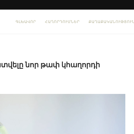
ԳԼԽԱՎՈՐ
ՀԱՂՈՐԴՈՒՄՆԵՐ
ՔԱՂԱՔԱԿԱՆՈՒԹՅՈՒ
վելը նոր թափ կհաղորդի