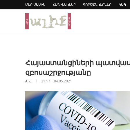
ՄԵՐ ՄԱՍԻՆ
ՀԵՂԻՆԱԿՆԵՐ
ԳՈՐԾԸՆԿԵՐՆԵՐ
ԿԱՊ
Հայաստանցիների պատվաստ
զբոսաշրջությանը
Aliq
21:17 | 04.05.2021