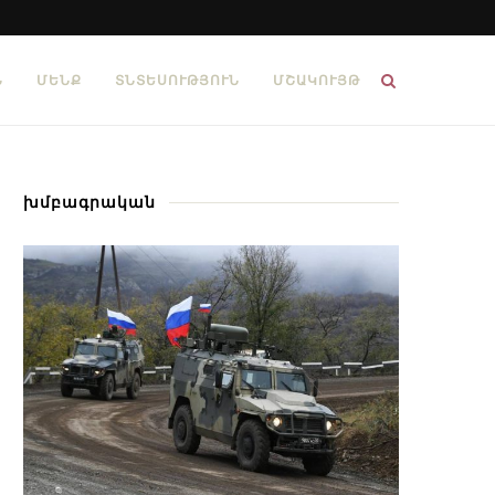
Ն
ՄԵՆՔ
ՏՆՏԵՍՈՒԹՅՈՒՆ
ՄՇԱԿՈՒՅԹ
խմբագրական