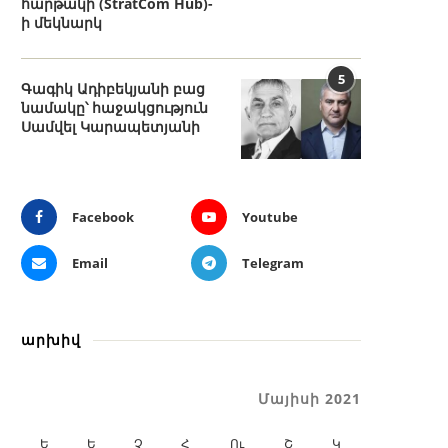
հարթակի (StratCom Hub)-
ի մեկնարկ
5
Գագիկ Ադիբեկյանի բաց
նամակը՝ հաջակցություն
Սամվել Կարապետյանի
Facebook
Youtube
Email
Telegram
արխիվ
Մայիսի 2021
Ե
Ե
Չ
Հ
Ու
Շ
Կ