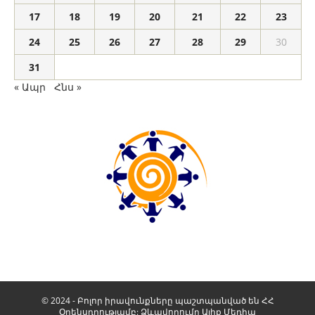
17
18
19
20
21
22
23
24
25
26
27
28
29
30
31
« Ապր
Հնս »
© 2024 - Բոլոր իրավունքները պաշտպանված են ՀՀ
Օրենսդրությամբ: Ձևավորումը
Ալիք Մեդիա