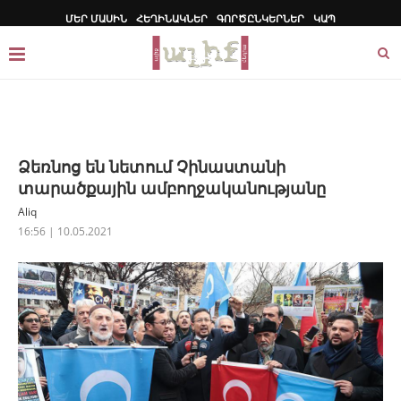
ՄԵՐ ՄԱՍԻՆ
ՀԵՂԻՆԱԿՆԵՐ
ԳՈՐԾԸՆԿԵՐՆԵՐ
ԿԱՊ
Ձեռնոց են նետում Չինաստանի
տարածքային ամբողջականությանը
Aliq
16:56 | 10.05.2021