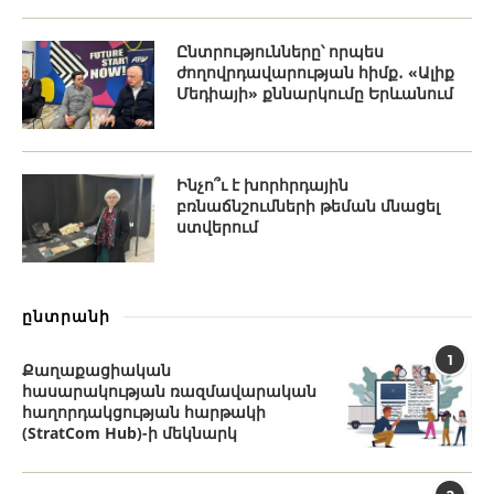
Ընտրությունները՝ որպես
ժողովրդավարության հիմք․ «Ալիք
Մեդիայի» քննարկումը Երևանում
Ինչո՞ւ է խորհրդային
բռնաճնշումների թեման մնացել
ստվերում
ընտրանի
1
Քաղաքացիական
հասարակության ռազմավարական
հաղորդակցության հարթակի
(StratCom Hub)-ի մեկնարկ