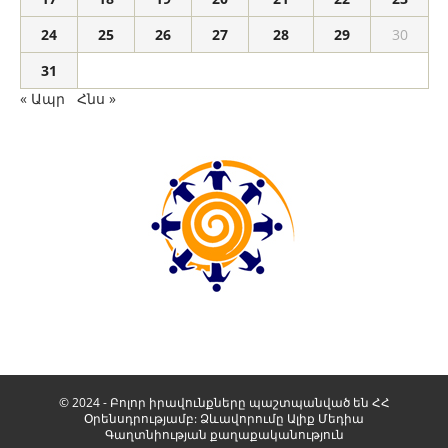
24
25
26
27
28
29
30
31
« Ապր
Հնս »
© 2024 - Բոլոր իրավունքները պաշտպանված են ՀՀ
Օրենսդրությամբ: Ձևավորումը
Ալիք Մեդիա
Գաղտնիության քաղաքականություն