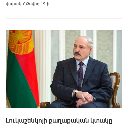
վարակի՝ Քովիդ-19-ի…
Լուկաշենկոյի քաղաքական կտակը