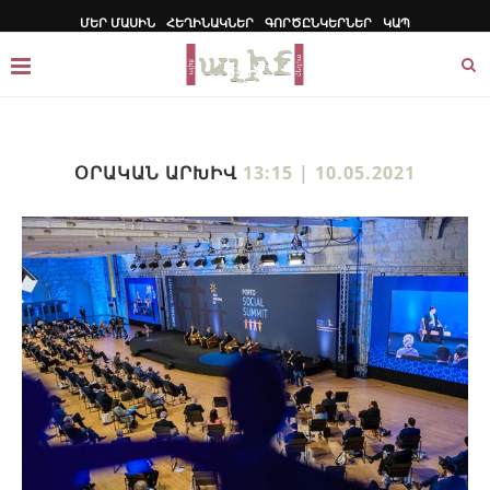
ՄԵՐ ՄԱՍԻՆ
ՀԵՂԻՆԱԿՆԵՐ
ԳՈՐԾԸՆԿԵՐՆԵՐ
ԿԱՊ
ՕՐԱԿԱՆ ԱՐԽԻՎ
13:15 | 10.05.2021