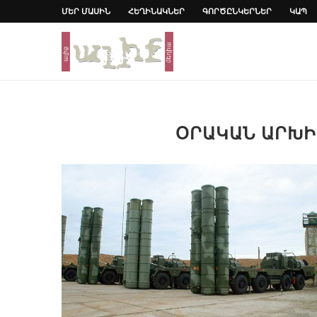
ՄԵՐ ՄԱՍԻՆ
ՀԵՂԻՆԱԿՆԵՐ
ԳՈՐԾԸՆԿԵՐՆԵՐ
ԿԱՊ
ՕՐԱԿԱՆ ԱՐԽ