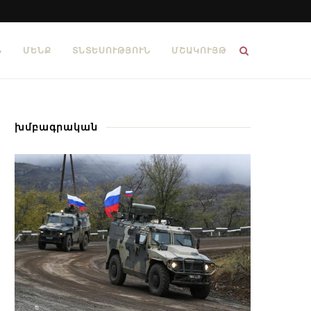
Ն
ՄԵՆՔ
ՏՆՏԵՍՈՒԹՅՈՒՆ
ՄՇԱԿՈՒՅԹ
խմբագրական