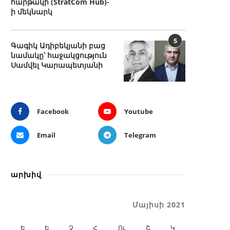
հարթակի (StratCom Hub)-
ի մեկնարկ
5
Գագիկ Ադիբեկյանի բաց
նամակը՝ հաջակցություն
Սամվել Կարապետյանի
Facebook
Youtube
Email
Telegram
արխիվ
Մայիսի 2021
Ե
Ե
Չ
Հ
Ու
Շ
Կ