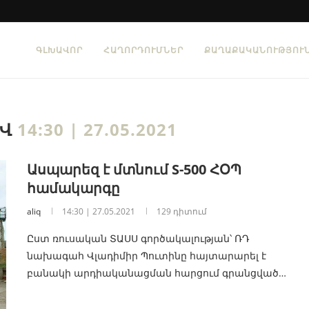
ԳԼԽԱՎՈՐ
ՀԱՂՈՐԴՈՒՄՆԵՐ
ՔԱՂԱՔԱԿԱՆՈՒԹՅՈՒ
ԻՎ
14:30 | 27.05.2021
Ասպարեզ է մտնում S-500 ՀՕՊ
համակարգը
aliq
14:30 | 27.05.2021
129 դիտում
Ըստ ռուսական ՏԱՍՍ գործակալության՝ ՌԴ
նախագահ Վլադիմիր Պուտինը հայտարարել է
բանակի արդիականացման հարցում գրանցված…