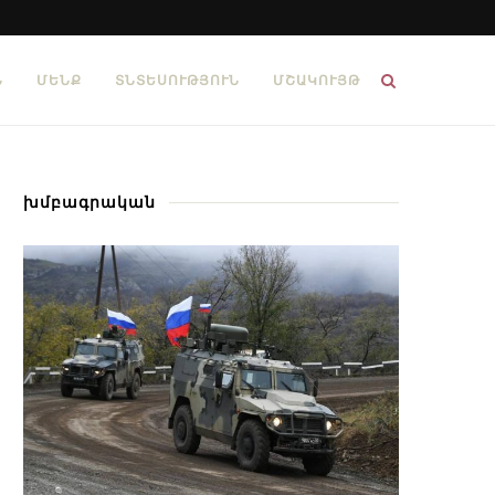
Ն
ՄԵՆՔ
ՏՆՏԵՍՈՒԹՅՈՒՆ
ՄՇԱԿՈՒՅԹ
խմբագրական