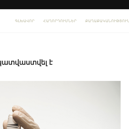
ԳԼԽԱՎՈՐ
ՀԱՂՈՐԴՈՒՄՆԵՐ
ՔԱՂԱՔԱԿԱՆՈՒԹՅՈՒ
 պատվաստվել է