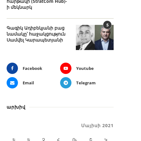
հարթակի (StratCom Hub)-
ի մեկնարկ
5
Գագիկ Ադիբեկյանի բաց
նամակը՝ հաջակցություն
Սամվել Կարապետյանի
Facebook
Youtube
Email
Telegram
արխիվ
Մայիսի 2021
Ե
Ե
Չ
Հ
Ու
Շ
Կ