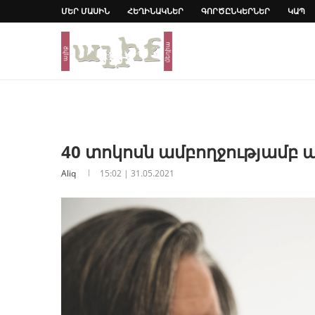
ՄԵՐ ՄԱՍԻՆ
ՀԵՂԻՆԱԿՆԵՐ
ԳՈՐԾԸՆԿԵՐՆԵՐ
ԿԱՊ
40 տոկոսն ամբողջությամբ
Aliq
15:02 | 31.05.2021