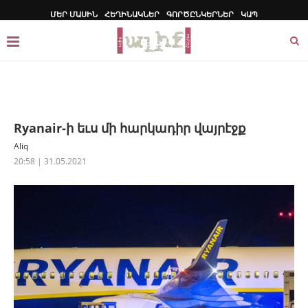
ՄԵՐ ՄԱՍԻՆ
ՀԵՂԻՆԱԿՆԵՐ
ԳՈՐԾԸՆԿԵՐՆԵՐ
ԿԱՊ
Ryanair-ի եւս մի հարկադիր վայրէջք
Aliq
20:58 | 31.05.2021