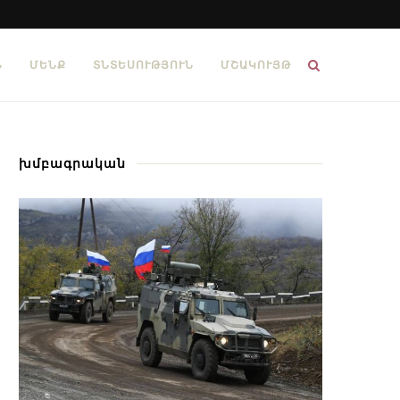
Ն
ՄԵՆՔ
ՏՆՏԵՍՈՒԹՅՈՒՆ
ՄՇԱԿՈՒՅԹ
խմբագրական