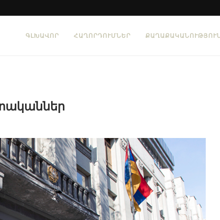
ԳԼԽԱՎՈՐ
ՀԱՂՈՐԴՈՒՄՆԵՐ
ՔԱՂԱՔԱԿԱՆՈՒԹՅՈՒ
տականներ