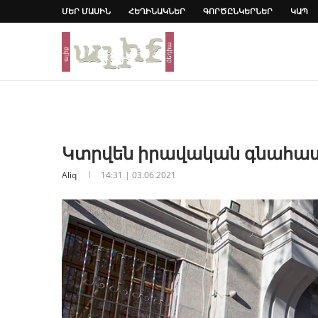
ՄԵՐ ՄԱՍԻՆ
ՀԵՂԻՆԱԿՆԵՐ
ԳՈՐԾԸՆԿԵՐՆԵՐ
ԿԱՊ
Կտրվեն իրավական գնահա
Aliq
14:31 | 03.06.2021