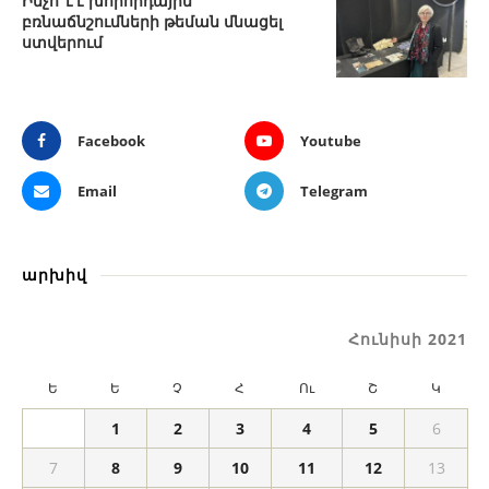
Ինչո՞ւ է խորհրդային
բռնաճնշումների թեման մնացել
ստվերում
Facebook
Youtube
Email
Telegram
արխիվ
Հունիսի 2021
Ե
Ե
Չ
Հ
Ու
Շ
Կ
1
2
3
4
5
6
7
8
9
10
11
12
13