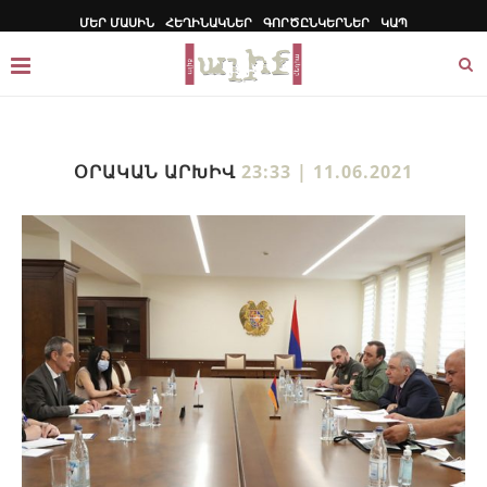
ՄԵՐ ՄԱՍԻՆ
ՀԵՂԻՆԱԿՆԵՐ
ԳՈՐԾԸՆԿԵՐՆԵՐ
ԿԱՊ
ՕՐԱԿԱՆ ԱՐԽԻՎ
23:33 | 11.06.2021