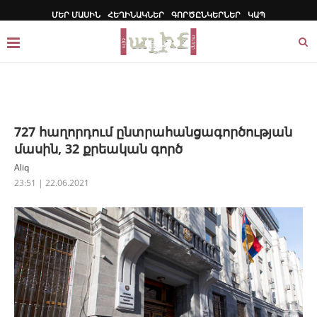
ՄԵՐ ՄԱՍԻՆ
ՀԵՂԻՆԱԿՆԵՐ
ԳՈՐԾԸՆԿԵՐՆԵՐ
ԿԱՊ
727 հաղորդում ընտրահանցագործության
մասին, 32 քրեական գործ
Aliq
23:51 | 22.06.2021