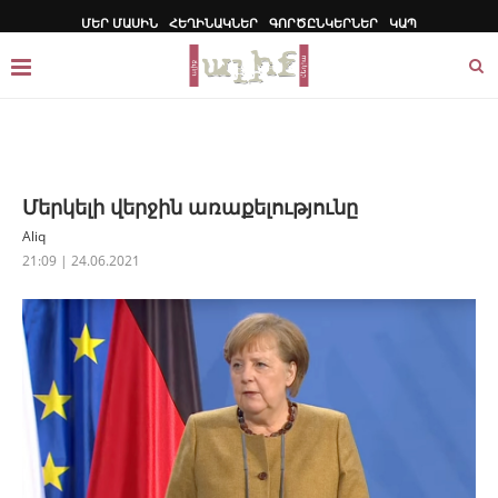
ՄԵՐ ՄԱՍԻՆ
ՀԵՂԻՆԱԿՆԵՐ
ԳՈՐԾԸՆԿԵՐՆԵՐ
ԿԱՊ
Մերկելի վերջին առաքելությունը
Aliq
21:09 | 24.06.2021