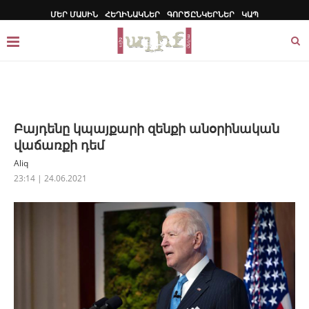
ՄԵՐ ՄԱՍԻՆ
ՀԵՂԻՆԱԿՆԵՐ
ԳՈՐԾԸՆԿԵՐՆԵՐ
ԿԱՊ
Բայդենը կպայքարի զենքի անօրինական
վաճառքի դեմ
Aliq
23:14 | 24.06.2021