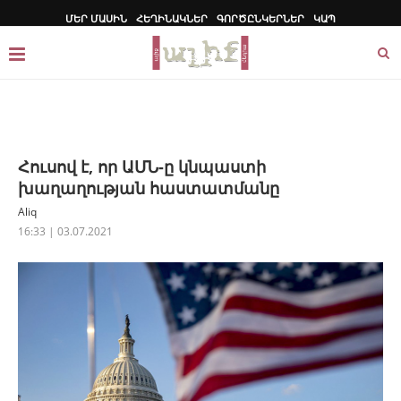
ՄԵՐ ՄԱՍԻՆ
ՀԵՂԻՆԱԿՆԵՐ
ԳՈՐԾԸՆԿԵՐՆԵՐ
ԿԱՊ
Հուսով է, որ ԱՄՆ-ը կնպաստի
խաղաղության հաստատմանը
Aliq
16:33 | 03.07.2021