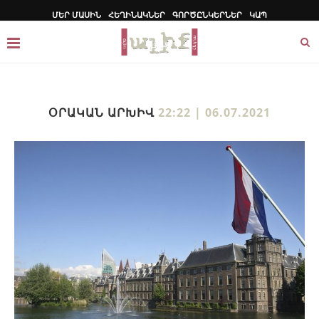
ՄԵՐ ՄԱՍԻՆ
ՀԵՂԻՆԱԿՆԵՐ
ԳՈՐԾԸՆԿԵՐՆԵՐ
ԿԱՊ
ՕՐԱԿԱՆ ԱՐԽԻՎ
22:22 | 06.07.2021