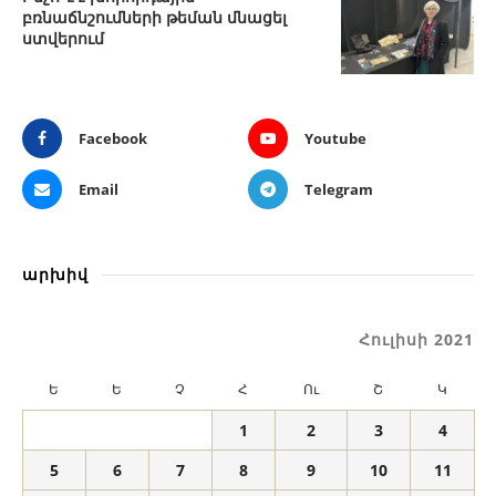
բռնաճնշումների թեման մնացել
ստվերում
Facebook
Youtube
Email
Telegram
արխիվ
Հուլիսի 2021
Ե
Ե
Չ
Հ
Ու
Շ
Կ
1
2
3
4
5
6
7
8
9
10
11