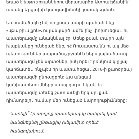
եղած է եօթը շրջաններու վերադարձը Ատրպէյճանին՝
առանց Արցախի կարգավիճակի յստակեցման:
Ես համաձայն չեմ, որ քսան տարի պահած ենք
«սթաթիւս քոն», ու յանկարծ ամէն ինչ փոխուեցաւ, ու
պատերազմը անակնկալ էր: Մենք քսան տարի այն
խաբկանքը ունեցած ենք, թէ Ռուսաստանն ու այլ մեծ
պետութիւններ տարածաշրջանէն ներս լայնածաւալ
պատերազմ չեն արտօներ, իսկ որեւէ բռնկում կ՚ըլլայ
կարճատեւ, ինչպէս որ պատահեցաւ 2016-ի քառօրեայ
պատերազմի ընթացքին: Այս անգամ
կանխատեսումները սխալ դուրս եկան, եւ
պատերազմը տեւեց շատ աւելի երկար, քան
դիմադրելու համար մեր ունեցած կարողութիւնները:
Կարելի՞ էր արդյոք պատերազմը կանխել կամ
կանգնեցնել ընթացիկ խելամիտ որեւէ
հանգրվանում։