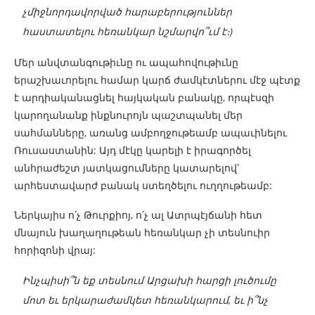
չմիջնորդավորված հարաբերություններ
հաստատելու հեռանկար նշմարվո՞ւմ է։)
Մեր անվտանգութիւնը ու ապահովութիւնը
երաշխաւորելու համար կարճ ժամկէտներու մէջ պէտք
է արդիականացնել հայկական բանակը, որպէսզի
կարողանանք ինքնուրոյն պաշտպանել մեր
սահմանները, առանց ամբողջութեամբ ապաւինելու
Ռուսաստանին: Այդ մէկը կարելի է իրագործել
անհրաժեշտ յատկացումները կատարելով՝
արհեստավարժ բանակ ստեղծելու ուղղութեամբ:
Ներկայիս ո՛չ Թուրքիոյ, ո՛չ ալ Ատրպէյճանի հետ
մնայուն խաղաղութեան հեռանկար չի տեսնուիր
հորիզոնի վրայ:
Ինչպիսի՞ն եք տեսնում Արցախի հարցի լուծումը
մոտ եւ երկարաժամկետ հեռանկարում, եւ ի՞նչ