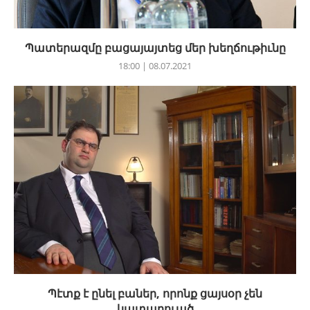
Պատերազմը բացայայտեց մեր խեղճութիւնը
18:00 | 08.07.2021
Պէտք է ընել բաներ, որոնք ցայսօր չեն
կատարուած