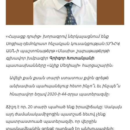
«Հայացք դրսից» խորագրով ներկայացնում ենք
Սոցիալ-դեմոկրատ հնչակյան կուսակցության (ՍԴՀԿ)
ԱՄՆ-ի պաշտոնաթերթ «Մասիս» շաբաթաթերթի
գլխավոր խմբագիր
Գրիգոր Խոտանյանի
պատասխանները «Ալիք Մեդիայի» հարցաշարին։
Ավելի քան քսան տարի ստատուս քվոն գրեթե
անխափան պահպանելուց հետո ինչո՞ւ եւ ինչպե՞ս
հնարավոր եղավ 2020-ի 44-օրյա պատերազմը։
Ճիշդ է որ, 20 տարի պահած ենք իրավիճակը: Սակայն
այդ ժամանակամիջոցին պատշաճ ձեւով չենք
պատրաստուած պատերազմի, որ վերջին
տասնամեակին գրեթէ դարձած էր անխուսափելի: