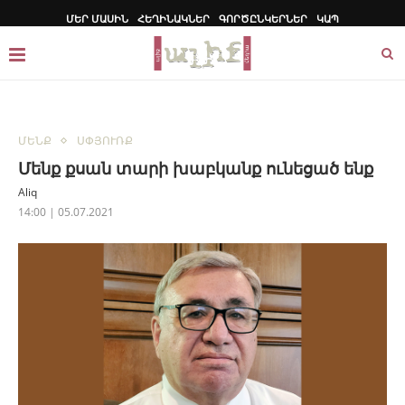
ՄԵՐ ՄԱՍԻՆ
ՀԵՂԻՆԱԿՆԵՐ
ԳՈՐԾԸՆԿԵՐՆԵՐ
ԿԱՊ
ՄԵՆՔ
ՍՓՅՈՒՌՔ
Մենք քսան տարի խաբկանք ունեցած ենք
Aliq
14:00 | 05.07.2021