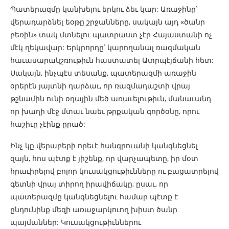
Պատերազմը կանխելու երկու ձեւ կար: Առաջինը՝
վերադարձնել եօթը շրջանները, սակայն այդ «ծանր
բեռին» տակ մտնելու պատրաստ չէր Հայաստանի ոչ
մէկ ղեկավար: Երկրորդը՝ կարողանալ ռազմական
հաւասարակշռութիւն հաստատել Ատրպէյճանի հետ:
Սակայն, ինչպէս տեսանք, պատերազմի առաջին
օրերէն յայտնի դարձաւ, որ ռազմադաշտի վրայ
թշնամին ունի օդային մեծ առաւելութիւն, մանաւանդ
որ խաղի մէջ մտաւ նաեւ թրքական գործօնը, որու
հաշիւը չէինք ըրած:
Ինչ կը վերաբերի որեւէ հանգրուանի կանգնեցնել
զայն, հոս պէտք է յիշենք, որ վարչապետը, իր մօտ
հրաւիրելով բոլոր կուսակցութիւնները ու բացատրելով
գետնի վրայ տիրող իրավիճակը, ըսաւ, որ
պատերազմը կանգնեցնելու համար պէտք է
ընդունինք մեզի առաջարկուող խիստ ծանր
պայմաններ: Կուսակցութիւններու