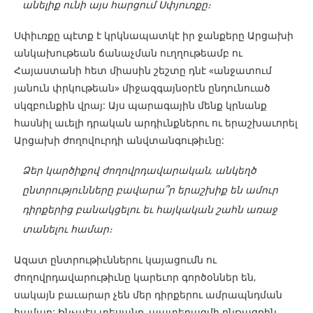
անելիք ունի այս հարցում Սփյուռքը։
Սփիւռքը պէտք է կրկնապատկէ իր ջանքերը Արցախի
անկախութեան ճանաչման ուղղութեամբ ու
Հայաստանի հետ միասին շեշտը դնէ «անջատում
յանուն փրկութեան» միջազգայնօրէն ընդունուած
սկզբունքին վրայ: Այս պարագային մենք կրնանք
հասնիլ աւելի դրական արդիւնքներու ու երաշխաւորել
Արցախի ժողովուրդի անվտանգութիւնը:
Ձեր կարծիքով ժողովրդավարական, անկեղծ
ընտրությունները բավարա՞ր երաշխիք են ամուր
դիրքերից բանակցելու եւ հայկական շահն առաջ
տանելու համար։
Ազատ ընտրութիւններու կայացումն ու
ժողովրդավարութիւնը կարեւոր գործօններ են,
սակայն բաւարար չեն մեր դիրքերու ամրապնդման
համար: Ինչպէս տեսանք, պատերազմի ընթացքին