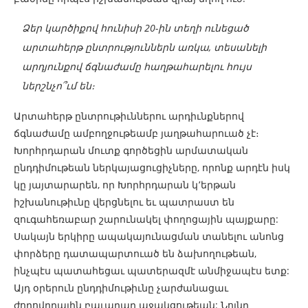
Ձեր կարծիքով հունիսի 20-ին տեղի ունեցած
արտահերթ ընտրություններն առկա, տեսանելի
արդյունքով ճգնաժամը հաղթահարելու հույս
ներշնչո՞ւմ են։
Արտահերթ ընտրութիւններու արդիւնքներով
ճգնաժամը ամբողջութեամբ յաղթահարուած չէ։
Խորհրդարան մուտք գործեցին արմատական
ընդդիմութեան ներկայացուցիչները, որոնք արդէն իսկ
կը յայտարարեն, որ Խորհրդարան կ՚երթան
իշխանութիւնը վերցնելու եւ պատրաստ են
զուգահեռաբար շարունակել փողոցային պայքարը:
Սակայն երկիրը ապակայունացման տանելու անոնց
փորձերը դատապարտուած են ձախողութեան,
ինչպէս պատահեցաւ պատերազմէ անմիջապէս ետք:
Այդ օրերուն ընդդիմութիւնը չարժանացաւ
ժողովրդային բաւարար աջակցութեան: Նոյնը