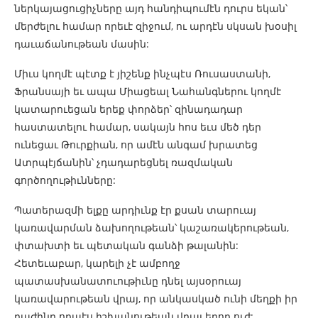
ներկայացուցիչները այդ հանդիպումէն դուրս եկան՝
մերժելու համար որեւէ զիջում, ու արդէն սկսան խօսիլ
դաւաճանութեան մասին:
Միւս կողմէ պէտք է յիշենք ինչպէս Ռուսաստանի,
Ֆրանսայի եւ ապա Միացեալ Նահանգներու կողմէ
կատարուեցան երեք փորձեր՝ զինադադար
հաստատելու համար, սակայն հոս եւս մեծ դեր
ունեցաւ Թուրքիան, որ ամէն անգամ խրատեց
Ատրպէյճանին՝ չդադարեցնել ռազմական
գործողութիւնները:
Պատերազմի ելքը արդիւնք էր քսան տարուայ
կառավարման ձախողութեան՝ կաշառակերութեան,
փտախտի եւ պետական գանձի թալանին:
Հետեւաբար, կարելի չէ ամբողջ
պատասխանատուութիւնը դնել այսօրուայ
կառավարութեան վրայ, որ անկասկած ունի մեղքի իր
բաժինը որպէս իշխանութեան վրայ եղող ուժ: