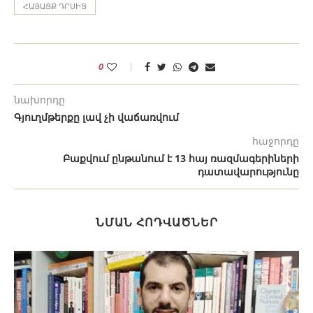
ՀԱՅԱՑՔ ԴՐՍԻՑ
0
նախորդը
Գյուղմթերքը լավ չի վաճառվում
հաջորդը
Բաքվում ընթանում է 13 հայ ռազմագերիների
դատավարությունը
ՆՄԱՆ ՀՈԴՎԱԾՆԵՐ