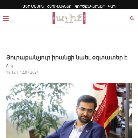
ՄԵՐ ՄԱՍԻՆ
ՀԵՂԻՆԱԿՆԵՐ
ԳՈՐԾԸՆԿԵՐՆԵՐ
ԿԱՊ
Յուրաքանչյուր իրանցի նաեւ օգտատեր է
Aliq
19:12 | 12.07.2021