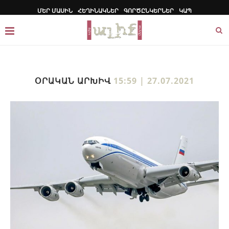
ՄԵՐ ՄԱՍԻՆ
ՀԵՂԻՆԱԿՆԵՐ
ԳՈՐԾԸՆԿԵՐՆԵՐ
ԿԱՊ
ՕՐԱԿԱՆ ԱՐԽԻՎ
15:59 | 27.07.2021