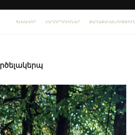
ԳԼԽԱՎՈՐ
ՀԱՂՈՐԴՈՒՄՆԵՐ
ՔԱՂԱՔԱԿԱՆՈՒԹՅՈՒ
ործելակերպ