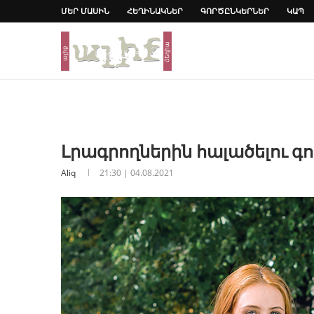
ՄԵՐ ՄԱՍԻՆ
ՀԵՂԻՆԱԿՆԵՐ
ԳՈՐԾԸՆԿԵՐՆԵՐ
ԿԱՊ
Լրագրողներին հալածելու գ
Aliq
21:30 | 04.08.2021