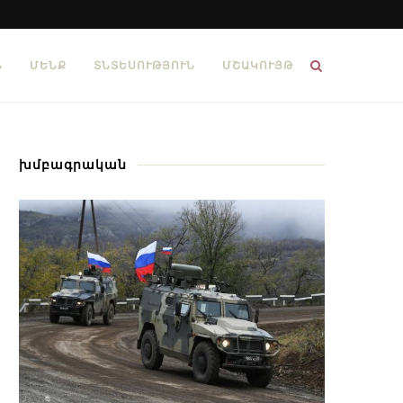
Ն
ՄԵՆՔ
ՏՆՏԵՍՈՒԹՅՈՒՆ
ՄՇԱԿՈՒՅԹ
խմբագրական