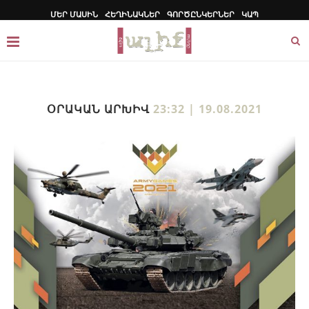
ՄԵՐ ՄԱՍԻՆ
ՀԵՂԻՆԱԿՆԵՐ
ԳՈՐԾԸՆԿԵՐՆԵՐ
ԿԱՊ
ՕՐԱԿԱՆ ԱՐԽԻՎ
23:32 | 19.08.2021