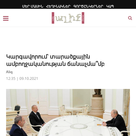
ՄԵՐ ՄԱՍԻՆ
ՀԵՂԻՆԱԿՆԵՐ
ԳՈՐԾԸՆԿԵՐՆԵՐ
ԿԱՊ
Կարգավորում՝ տարածքային
ամբողջականության ճանաչմա՞մբ
Aliq
12:35 | 09.10.2021