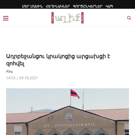
ՄԵՐ ՄԱՍԻՆ
ՀԵՂԻՆԱԿՆԵՐ
ԳՈՐԾԸՆԿԵՐՆԵՐ
ԿԱՊ
Ադրբեջանցու կրակոցից արցախցի է
զոհվել
Aliq
14:53 | 09.10.2021