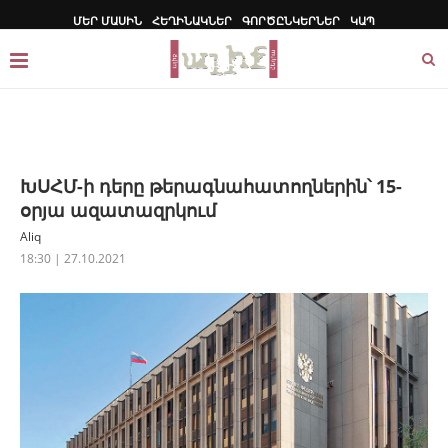
ՄԵՐ ՄԱՍԻՆ
ՀԵՂԻՆԱԿՆԵՐ
ԳՈՐԾԸՆԿԵՐՆԵՐ
ԿԱՊ
ԽՍՀՄ-ի դերը թերագնահատողներին՝ 15-
օրյա ազատազրկում
Aliq
18:30 | 27.10.2021