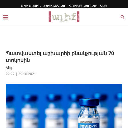
ՄԵՐ ՄԱՍԻՆ
ՀԵՂԻՆԱԿՆԵՐ
ԳՈՐԾԸՆԿԵՐՆԵՐ
ԿԱՊ
Պատվաստել աշխարհի բնակչության 70
տոկոսին
Aliq
22:27 | 29.10.2021