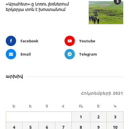
5
«Արահետ»-ը Լոռու լեռներում
երկօրյա տոն է խոստանում
Facebook
Youtube
Email
Telegram
արխիվ
Հոկտեմբերի 2021
Ե
Ե
Չ
Հ
Ու
Շ
Կ
1
2
3
4
5
6
7
8
9
10