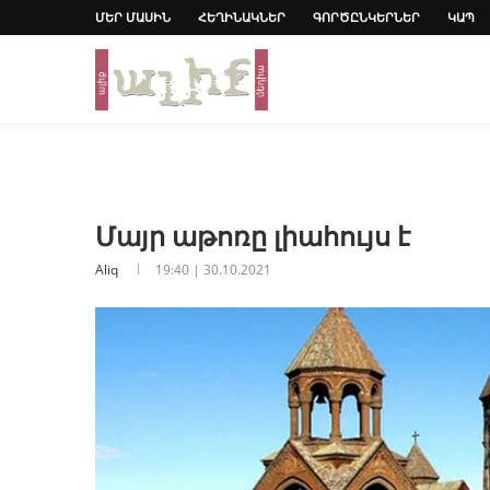
ՄԵՐ ՄԱՍԻՆ
ՀԵՂԻՆԱԿՆԵՐ
ԳՈՐԾԸՆԿԵՐՆԵՐ
ԿԱՊ
Մայր աթոռը լիահույս է
Aliq
19:40 | 30.10.2021