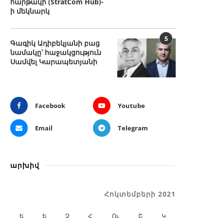
հարթակի (StratCom Hub)-
ի մեկնարկ
5
Գագիկ Ադիբեկյանի բաց
նամակը՝ հաջակցություն
Սամվել Կարապետյանի
Facebook
Youtube
Email
Telegram
արխիվ
Հոկտեմբերի 2021
Ե
Ե
Չ
Հ
Ու
Շ
Կ