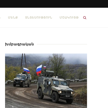
Ն
ՄԵՆՔ
ՏՆՏԵՍՈՒԹՅՈՒՆ
ՄՇԱԿՈՒՅԹ
խմբագրական