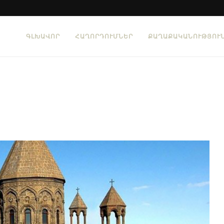
ԳԼԽԱՎՈՐ
ՀԱՂՈՐԴՈՒՄՆԵՐ
ՔԱՂԱՔԱԿԱՆՈՒԹՅՈՒ