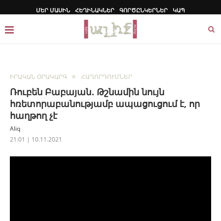
ՄԵՐ ՄԱՍԻՆ
ՀԵՂԻՆԱԿՆԵՐ
ԳՈՐԾԸՆԿԵՐՆԵՐ
ԿԱՊ
ԻՐԱԿԱՆ ՕՐԱԿԱՐԳ
ՀԱՂՈՐԴՈՒՄՆԵՐ
Ռուբեն Բաբայան․ Թշնամին նույն
հռետորաբանությամբ ապացուցում է, որ
հաղթող չէ
Aliq
21:01 | 10.11.2021