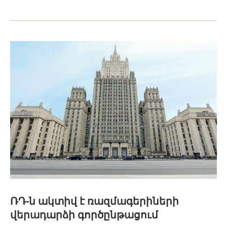
ՌԴ-ն ակտիվ է ռազմագերիների
վերադարձի գործընթացում