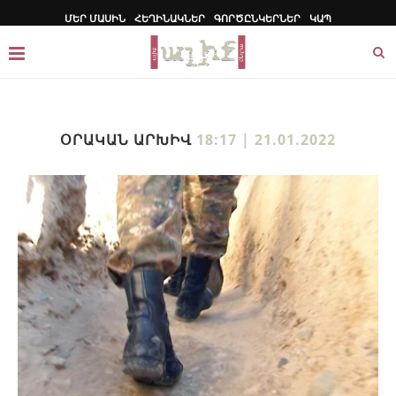
ՄԵՐ ՄԱՍԻՆ
ՀԵՂԻՆԱԿՆԵՐ
ԳՈՐԾԸՆԿԵՐՆԵՐ
ԿԱՊ
ՕՐԱԿԱՆ ԱՐԽԻՎ
18:17 | 21.01.2022