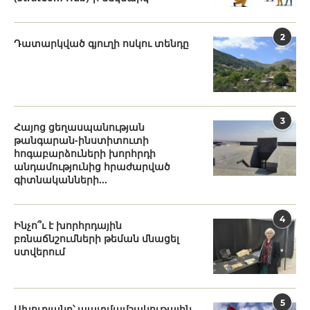
2
Դատարկված գյուղի ոսկու տենդը
3
Հայոց ցեղասպանության
թանգարան-ինստիտուտի
հոգաբարձուների խորհրդի
անդամությունից հրաժարված
գիտնականների...
4
Ինչո՞ւ է խորհրդային
բռնաճնշումների թեման մնացել
ստվերում
5
Ախուրյանը՝ պատմամշակութային