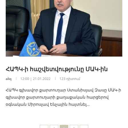
ՀԱՊԿ-ի հաշվետվությունը ՄԱԿ-ին
aliq
12:00 | 21.01.2022
123 դիտում
ՀԱՊԿ գլխավոր քարտուղար Ստանիսլավ Զասը ՄԱԿ-ի
գլխավոր քարտուղարի քաղաքական հարցերով
օգնական Միրոսլավ Ենչային հայտնել…