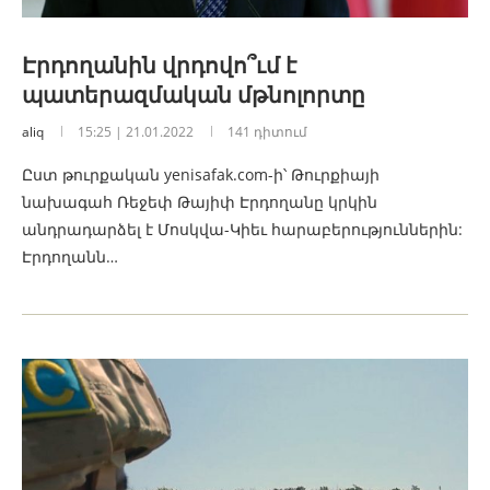
Էրդողանին վրդովո՞ւմ է
պատերազմական մթնոլորտը
aliq
15:25 | 21.01.2022
141 դիտում
Ըստ թուրքական yenisafak.com-ի՝ Թուրքիայի
նախագահ Ռեջեփ Թայիփ Էրդողանը կրկին
անդրադարձել է Մոսկվա-Կիեւ հարաբերություններին:
Էրդողանն…