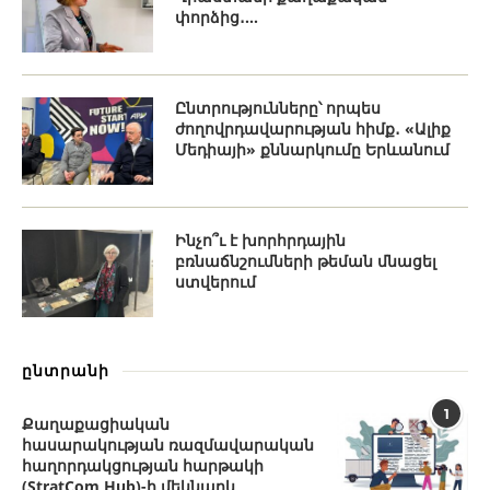
փորձից․...
Ընտրությունները՝ որպես
ժողովրդավարության հիմք․ «Ալիք
Մեդիայի» քննարկումը Երևանում
Ինչո՞ւ է խորհրդային
բռնաճնշումների թեման մնացել
ստվերում
ընտրանի
1
Քաղաքացիական
հասարակության ռազմավարական
հաղորդակցության հարթակի
(StratCom Hub)-ի մեկնարկ