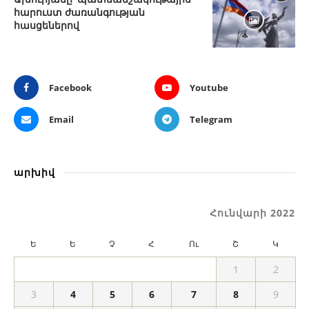
հարուստ ժառանգության
հասցեներով
Facebook
Youtube
Email
Telegram
արխիվ
Հունվարի 2022
Ե
Ե
Չ
Հ
Ու
Շ
Կ
1
2
3
4
5
6
7
8
9