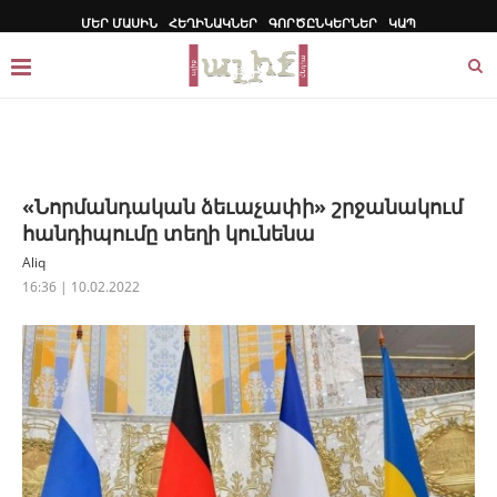
ՄԵՐ ՄԱՍԻՆ
ՀԵՂԻՆԱԿՆԵՐ
ԳՈՐԾԸՆԿԵՐՆԵՐ
ԿԱՊ
«Նորմանդական ձեւաչափի» շրջանակում
հանդիպումը տեղի կունենա
Aliq
16:36 | 10.02.2022