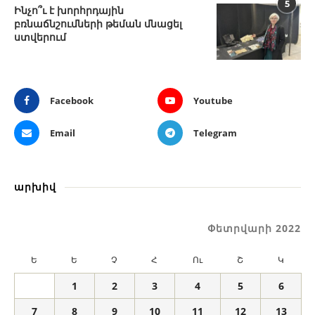
5
Ինչո՞ւ է խորհրդային
բռնաճնշումների թեման մնացել
ստվերում
Facebook
Youtube
Email
Telegram
արխիվ
Փետրվարի 2022
Ե
Ե
Չ
Հ
Ու
Շ
Կ
1
2
3
4
5
6
7
8
9
10
11
12
13