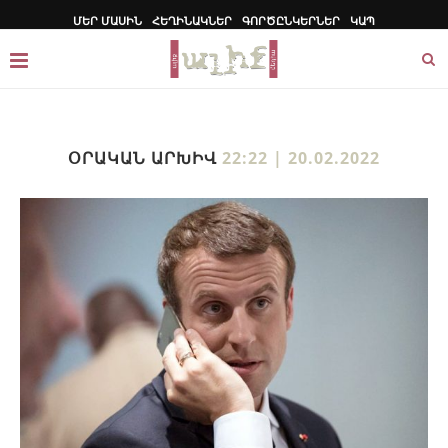
ՄԵՐ ՄԱՍԻՆ
ՀԵՂԻՆԱԿՆԵՐ
ԳՈՐԾԸՆԿԵՐՆԵՐ
ԿԱՊ
ՕՐԱԿԱՆ ԱՐԽԻՎ
22:22 | 20.02.2022