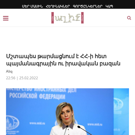
ՄԵՐ ՄԱՍԻՆ
ՀԵՂԻՆԱԿՆԵՐ
ԳՈՐԾԸՆԿԵՐՆԵՐ
ԿԱՊ
Մշտապես թարմացնում է ՀՀ-ի հետ
պայմանագրային ու իրավական բազան
Aliq
22:56 | 25.02.2022