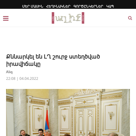
ՄԵՐ ՄԱՍԻՆ
ՀԵՂԻՆԱԿՆԵՐ
ԳՈՐԾԸՆԿԵՐՆԵՐ
ԿԱՊ
Քննարկել են ԼՂ շուրջ ստեղծված
իրավիճակը
Aliq
22:08 | 04.04.2022