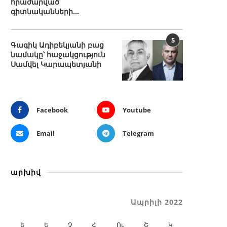
հրաժարված
գիտնականների...
5
Գագիկ Ադիբեկյանի բաց
նամակը՝ հաջակցություն
Սամվել Կարապետյանի
Facebook
Youtube
Email
Telegram
արխիվ
Ապրիլի 2022
Ե
Ե
Չ
Հ
Ու
Շ
Կ