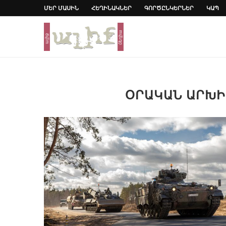
ՄԵՐ ՄԱՍԻՆ
ՀԵՂԻՆԱԿՆԵՐ
ԳՈՐԾԸՆԿԵՐՆԵՐ
ԿԱՊ
ՕՐԱԿԱՆ ԱՐԽ