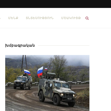
Ն
ՄԵՆՔ
ՏՆՏԵՍՈՒԹՅՈՒՆ
ՄՇԱԿՈՒՅԹ
խմբագրական