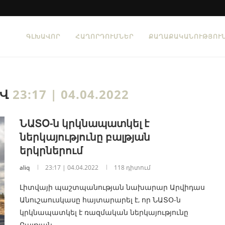
ԳԼԽԱՎՈՐ
ՀԱՂՈՐԴՈՒՄՆԵՐ
ՔԱՂԱՔԱԿԱՆՈՒԹՅՈՒ
ԻՎ
23:17 | 04.04.2022
ՆԱՏՕ-ն կրկնապատկել է
ներկայությունը բալթյան
երկրներում
aliq
23:17 | 04.04.2022
118 դիտում
Լիտվայի պաշտպանության նախարար Արվիդաս
Անուշաուսկասը հայտարարել է, որ ՆԱՏՕ-ն
կրկնապատկել է ռազմական ներկայությունը
Բալթյան…