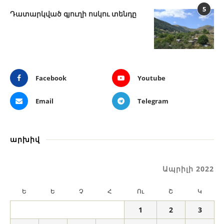
5
Դատարկված գյուղի ոսկու տենդը
Facebook
Youtube
Email
Telegram
արխիվ
Ապրիլի 2022
Ե
Ե
Չ
Հ
Ու
Շ
Կ
1
2
3