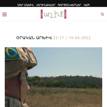
ՄԵՐ ՄԱՍԻՆ
ՀԵՂԻՆԱԿՆԵՐ
ԳՈՐԾԸՆԿԵՐՆԵՐ
ԿԱՊ
ՕՐԱԿԱՆ ԱՐԽԻՎ
22:17 | 19.04.2022