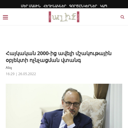
ՄԵՐ ՄԱՍԻՆ
ՀԵՂԻՆԱԿՆԵՐ
ԳՈՐԾԸՆԿԵՐՆԵՐ
ԿԱՊ
Հայկական 2000-ից ավելի մշակութային
օբյեկտի ոչնչացման վտանգ
Aliq
16:29 | 26.05.2022