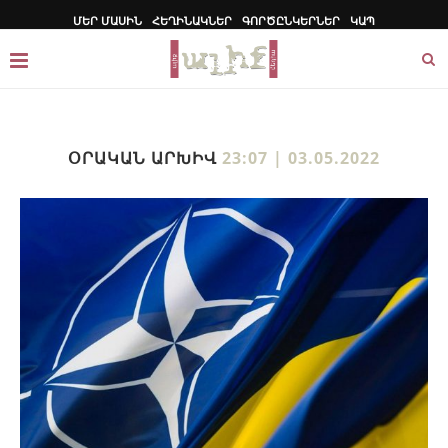
ՄԵՐ ՄԱՍԻՆ
ՀԵՂԻՆԱԿՆԵՐ
ԳՈՐԾԸՆԿԵՐՆԵՐ
ԿԱՊ
ՕՐԱԿԱՆ ԱՐԽԻՎ
23:07 | 03.05.2022