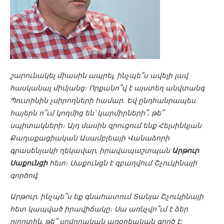
շարունակել միասին ապրել, ինչպե՞ս ավելի լավ
հասկանալ միմյանց։ Որքանո՞վ է այստեղ անվտանգ
Պուտինին չսիրողների համար. Եվ ընդհանրապես
հայերն ո՞ւմ կողմից են՝ կարմիրների՞, թե՞
սպիտակների։ Այդ մասին զրուցում ենք Հելսինկյան
Քաղաքացիական Ասամբլեայի Վանաձորի
գրասենյակի ղեկավար, իրավապաշտպան
Արթուր
Սաքունցի
հետ։ Սաքունցն է զբաղվում Շչուկինայի
գործով:
Արթուր, ինչպե՞ս եք գնահատում Տանյա Շչուկինայի
հետ կապված իրավիճակը։ Սա առնչվո՞ւմ է ձեր
ոլորտին, թե՞ սովորական առօրեական գործ է: