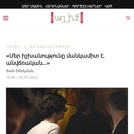
ՄԵՐ ՄԱՍԻՆ
ՀԵՂԻՆԱԿՆԵՐ
ԳՈՐԾԸՆԿԵՐՆԵՐ
ԿԱՊ
ՆԵՐՔԻՆ
ՔԱՂԱՔԱԿԱՆՈՒԹՅՈՒՆ
«Մեր իշխանությունը մանկամիտ է,
անվճռական…»
Յան Շենկման
16:30 | 05.07.2022