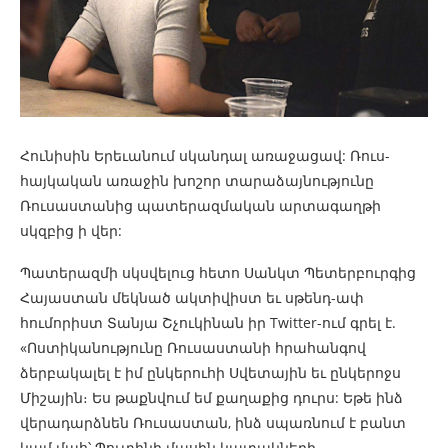
Հունիսին Երեւանում սկանդալ առաջացավ: Ռուս-
հայկական առաջին խոշոր տարաձայնությունը
Ռուսաստանից պատերազմական արտագաղթի
սկզբից ի վեր:
Պատերազմի սկսվելուց հետո Սանկտ Պետերբուրգից
Հայաստան մեկնած ակտիվիստ եւ սթենդ-ափ
հումորիստ Տանյա Շչուկինան իր Twitter-ում գրել է.
«Ոստիկանությունը Ռուսաստանի հրահանգով
ձերբակալել է իմ ընկերուհի Սվետային եւ ընկերոջս
Միշային։ Ես թաքնվում եմ քաղաքից դուրս: Եթե ​​ինձ
վերադարձնեն Ռուսաստան, ինձ սպառնում է բանտ
կամ մահ՝ Պուտինի մասին կատակների,