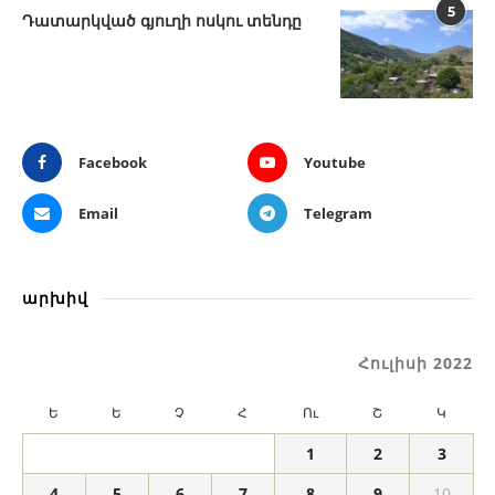
5
Դատարկված գյուղի ոսկու տենդը
Facebook
Youtube
Email
Telegram
արխիվ
Հուլիսի 2022
Ե
Ե
Չ
Հ
Ու
Շ
Կ
1
2
3
4
5
6
7
8
9
10