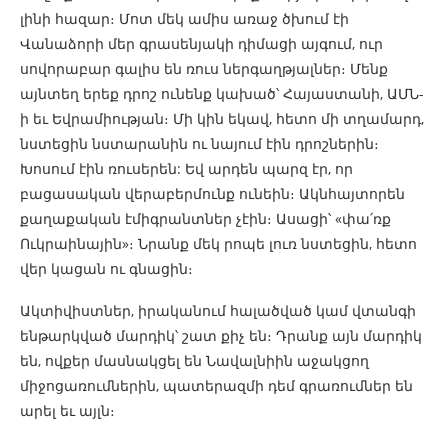
լինի հազար։ Մոտ մեկ ամիս առաջ ծխում էի
Վանաձորի մեր գրասենյակի դիմացի այգում, ուր
սովորաբար գալիս են ռուս ներգաղթյալներ։ Մենք
այնտեղ երեք դրոշ ունենք կախած՝ Հայաստանի, ԱՄՆ-
ի եւ Եվրամիության։ Մի կին եկավ, հետո մի տղամարդ,
նստեցին նստարանին ու նայում էին դրոշներին։
Խոսում էին ռուսերեն: Եվ արդեն պարզ էր, որ
բացասական վերաբերմունք ունեին։ Ակնհայտորեն
քաղաքական էմիգրանտներ չէին։ Ասացի՝ «փա՛ռք
Ուկրաինային»։ Նրանք մեկ րոպե լուռ նստեցին, հետո
վեր կացան ու գնացին։
Ակտիվիստներ, իրականում հալածված կամ վտանգի
ենթարկված մարդիկ՝ շատ քիչ են։ Դրանք այն մարդիկ
են, ովքեր մասնակցել են Նավալնիին աջակցող
միջոցառումներին, պատերազմի դեմ գրառումներ են
արել եւ այլն։