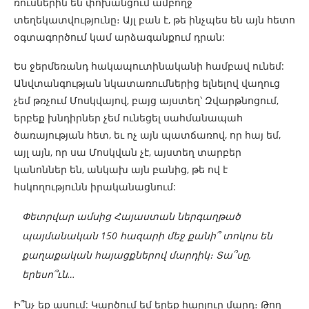
ռուսներին են փոխանցում ամբողջ
տեղեկատվությունը։ Այլ բան է, թե ինչպես են այն հետո
օգտագործում կամ արձագանքում դրան:
Ես ջերմեռանդ հակապուտինականի համբավ ունեմ:
Անվտանգության նկատառումներից ելնելով վաղուց
չեմ թռչում Մոսկվայով, բայց այստեղ՝ Զվարթնոցում,
երբեք խնդիրներ չեմ ունեցել սահմանապահ
ծառայության հետ, եւ ոչ այն պատճառով, որ հայ եմ,
այլ այն, որ սա Մոսկվան չէ, այստեղ տարբեր
կանոններ են, անկախ այն բանից, թե ով է
հսկողությունն իրականացնում:
Փետրվար ամսից Հայաստան ներգաղթած
պայմանական 150 հազարի մեջ քանի՞ տոկոս են
քաղաքական հայացքներով մարդիկ։ Տա՞սը,
երեսո՞ւն…
Ի՞նչ եք ասում: Կարծում եմ երեք հարյուր մարդ։ Թող