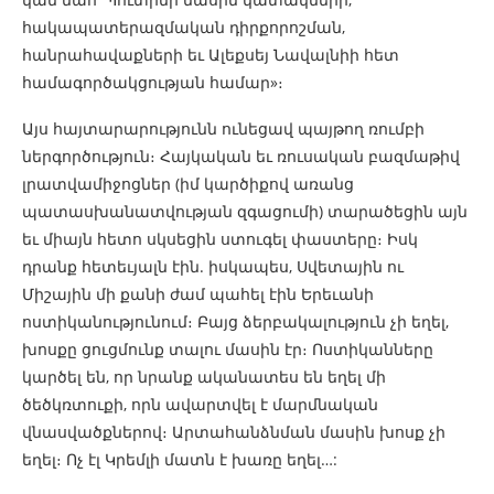
հակապատերազմական դիրքորոշման,
հանրահավաքների եւ Ալեքսեյ Նավալնիի հետ
համագործակցության համար»։
Այս հայտարարությունն ունեցավ պայթող ռումբի
ներգործություն։ Հայկական եւ ռուսական բազմաթիվ
լրատվամիջոցներ (իմ կարծիքով առանց
պատասխանատվության զգացումի) տարածեցին այն
եւ միայն հետո սկսեցին ստուգել փաստերը։ Իսկ
դրանք հետեւյալն էին. իսկապես, Սվետային ու
Միշային մի քանի ժամ պահել էին Երեւանի
ոստիկանությունում։ Բայց ձերբակալություն չի եղել,
խոսքը ցուցմունք տալու մասին էր։ Ոստիկանները
կարծել են, որ նրանք ականատես են եղել մի
ծեծկռտուքի, որն ավարտվել է մարմնական
վնասվածքներով։ Արտահանձնման մասին խոսք չի
եղել։ Ոչ էլ Կրեմլի մատն է խառը եղել…: