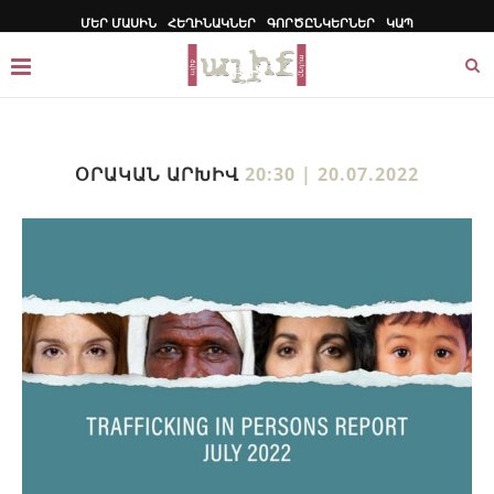
ՄԵՐ ՄԱՍԻՆ
ՀԵՂԻՆԱԿՆԵՐ
ԳՈՐԾԸՆԿԵՐՆԵՐ
ԿԱՊ
ՕՐԱԿԱՆ ԱՐԽԻՎ
20:30 | 20.07.2022