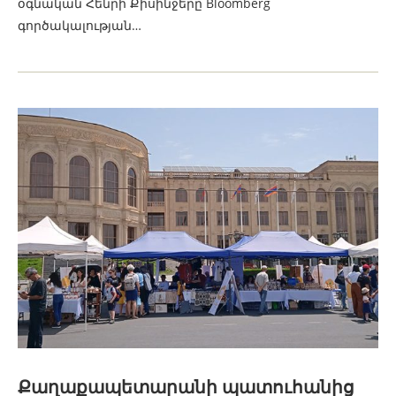
օգնական Հենրի Քիսինջերը Bloomberg
գործակալության…
Քաղաքապետարանի պատուհանից