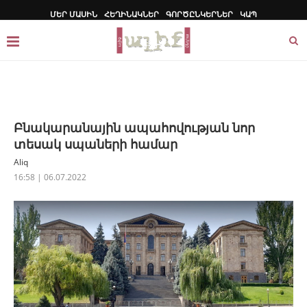
ՄԵՐ ՄԱՍԻՆ
ՀԵՂԻՆԱԿՆԵՐ
ԳՈՐԾԸՆԿԵՐՆԵՐ
ԿԱՊ
Բնակարանային ապահովության նոր
տեսակ սպաների համար
Aliq
16:58 | 06.07.2022